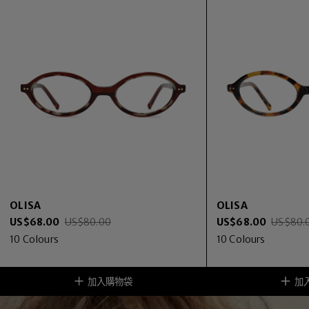
OLISA
OLISA
US$
68.00
US$
80.00
US$
68.00
US$
80.
10
Colours
10
Colours
加入購物袋
加