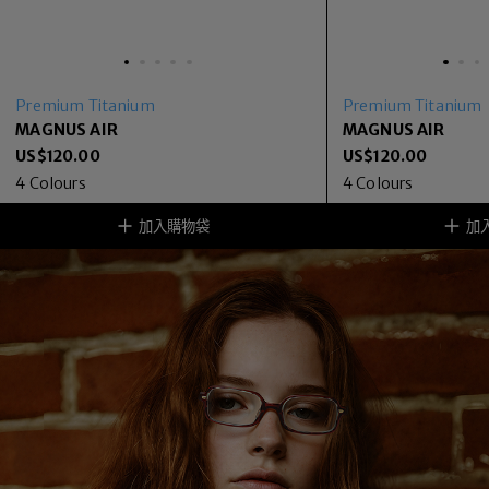
Premium Titanium
Premium Titanium
MAGNUS AIR
MAGNUS AIR
US$
120.00
US$
120.00
4
Colours
4
Colours
加入購物袋
加