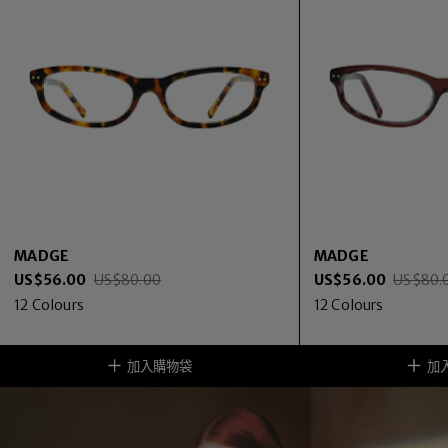
MADGE
MADGE
US$
56.00
US$
80.00
US$
56.00
US$
80.
12
Colours
12
Colours
加入購物袋
加