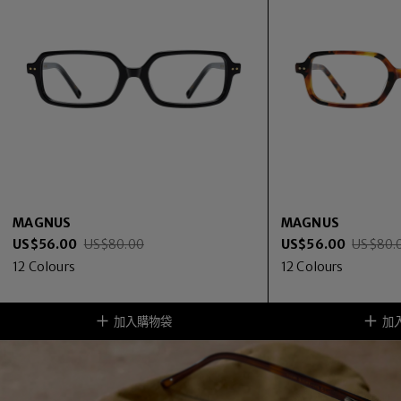
MAGNUS
MAGNUS
US$
56.00
US$
80.00
US$
56.00
US$
80.
12
Colours
12
Colours
加入購物袋
加