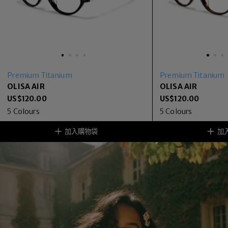
Premium Titanium
Premium Titanium
OLISA AIR
OLISA AIR
US$
120.00
US$
120.00
5
Colours
5
Colours
加入購物袋
加