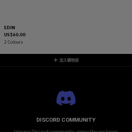
EDIN
US$
60.00
2
Colours
加入購物袋
DISCORD COMMUNITY
Join our Discord community, enjoy the exclusive