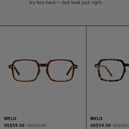
MYLO
MYLO
US$
59.50
US$
70.00
US$
59.50
US$
70.