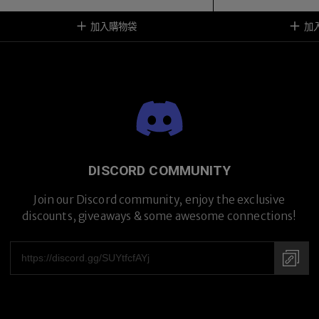
加入購物袋
加
DISCORD COMMUNITY
Join our Discord community, enjoy the exclusive
discounts, giveaways & some awesome connections!