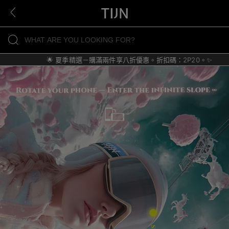
🌟 夏季精選－購滿兩件享八折優惠。折扣碼：2P20。✨