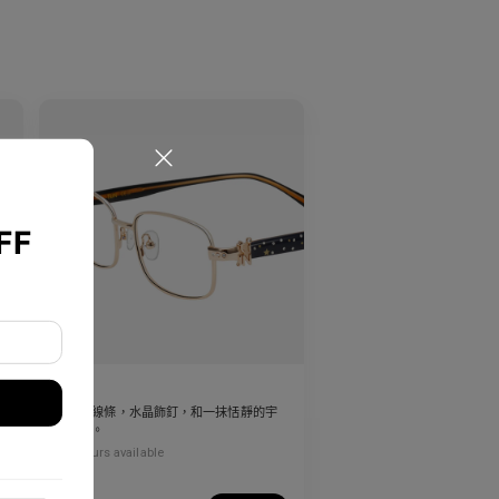
FF
Rin
多
乾淨的線條，水晶飾釘，和一抹恬靜的宇
宙光輝。
4
Colours available