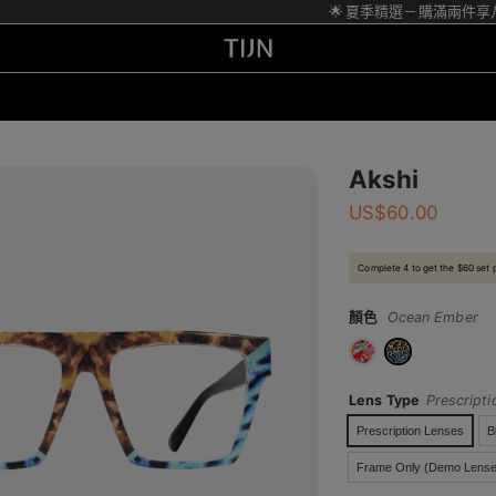
🌟 夏季精選－購滿兩件享八
Akshi
US$
60.00
Complete 4 to get the $60 set 
顏色
Ocean Ember
Lens Type
Prescript
Prescription Lenses
B
Frame Only (Demo Lense