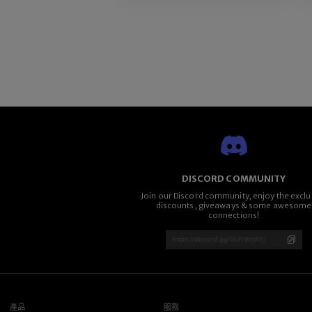
DISCORD COMMUNITY
Join our Discord community, enjoy the exclu
discounts, giveaways & some awesome
connections!
產品
服務