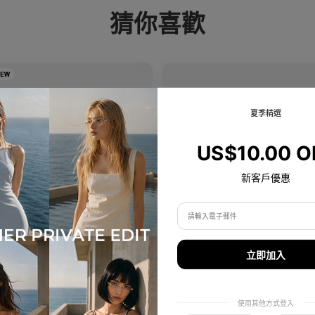
猜你喜歡
NEW
夏季精選
US$10.00 O
新客戶優惠
Emblematic A 02
Olisa Air
立即加入
專業強化鏡片
微妙提升，更佳貼合 — 適合每種臉型的
功能性。
Colours available
5
Colours available
Premium Titanium
使用其他方式登入