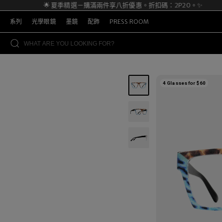
🌟 夏季精選－購滿兩件享八折優惠。折扣碼：2P20。✨
系列
光學眼鏡
墨鏡
配飾
PRESS ROOM
4 Glasses for $60