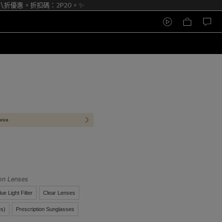
折優惠。折扣碼：2P20。✨
price
ion Lenses
lue Light Filter
Clear Lenses
s)
Prescription Sunglasses