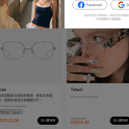
US$
100.00
US$
120.00
加入購物袋
加入購物袋
Facebook
G
提供您的電子郵件地址，即表示您同意接受
的
私隱政策
及
使用條款
.
Eryx
Talani
採用頂級鈦合金矩形框架，飾有白色鋯
9
Colours available
石，展現前衛設計和耀眼光芒。
Colours available
Premium Titanium
US$
100.00
US$
120.00
加入購物袋
加入購物袋
US$
70.00