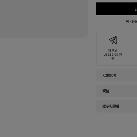
有 45
訂單滿
US$89.00 包
郵
尺碼說明
規格
提示和保養