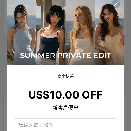
採用優質工業級鈦製成的建築矩形結構。
定義眼神的大膽醋酸酯框架。
2
Colours available
5
Colours available
US$
140.00
US$
140.00
加入購物袋
加入購物袋
夏季精選
US$10.00 OFF
AL_01
Emblematic S 01
新客戶優惠
設計簡潔，配有量身定製的鏡腿細節，重新定義現代眼鏡製造工藝。
專業強化鏡片
4
Colours available
8
Colours available