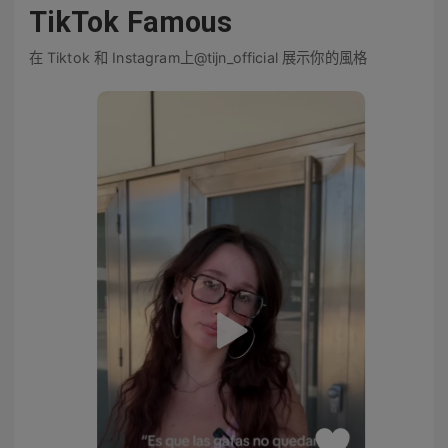
TikTok Famous
在 Tiktok 和 Instagram上@tijn_official 展示你的風格