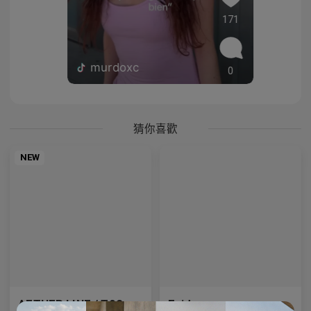
171
murdoxc
0
猜你喜歡
NEW
AETHER LINE / T02
Enid