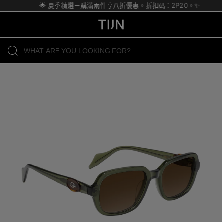
🌟 夏季精選－購滿兩件享八折優惠。折扣碼：2P20。✨