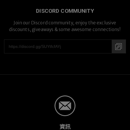
DISCORD COMMUNITY
Join our Discord community, enjoy the exclusive
discounts, giveaways & some awesome connections!
資訊