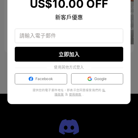
US$10.00 OFF
𝐊𝐢𝐦𝐛𝐞𝐫𝐥𝐲 𝐋𝐰𝐚𝐧𝐠𝐚?
mal_di
bria
4th
Incredi
1293
712
新客戶優惠
Keira
mjm12
I get bullied everyday
So juicy
更多
更多
13
6
立即加入
使用其他方式登入
Facebook
Google
提供您的電子郵件地址，即表示您同意接受我們的
私
隱政策
及
使用條款
.