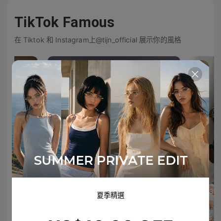
TikTok Famous
在 Tiktok 和 Instagram上@tijn_official 展示你的風格
freya_grace2
jan
夏季精選
Lauren V🥎
megard
n, mi amante <3
LOUD REPOST
#5 is L