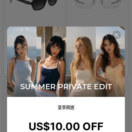
AL_01
Emblematic S 01
Premium Titanium
Premium Titanium
設計簡潔，配有量身定製的鏡腿細節，重新定義現代眼鏡製造工藝。
專業強化鏡片
4
Colours available
8
Colours available
US$
120.00
US$
100.00
加入購物袋
加入購物袋
夏季精選
US$10.00 OFF