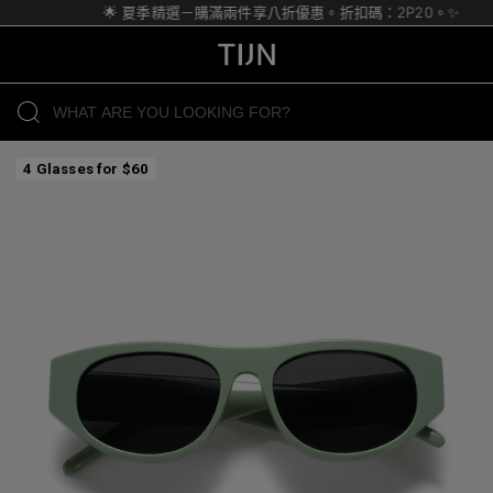
🌟 夏季精選－購滿兩件享八折優惠。折扣碼：2P20。✨
4 Glasses for $60