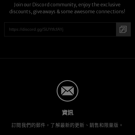
Join our Discord community, enjoy the exclusive
discounts, giveaways & some awesome connections!
Hand-crafted in Japan
資訊
訂閱我們的郵件，了解最新的更新、銷售和限量版。