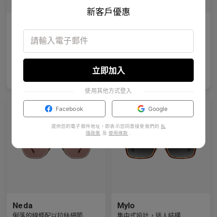
新客戶優惠
Melisha
Maaike Clip-On
偏光鏡片
便攜式偏光太陽鏡片
10
Colours available
4
Colours available
US$
120.00
US$
50.00
立即加入
加入購物袋
加入購物袋
US$
84.00
US$
35.00
使用其他方式登入
Facebook
Google
提供您的電子郵件地址，即表示您同意接受我們的
私
隱政策
及
使用條款
.
Neda
Mylo
俐落的線條配以拉絲細節
集中式設計，迷人結構