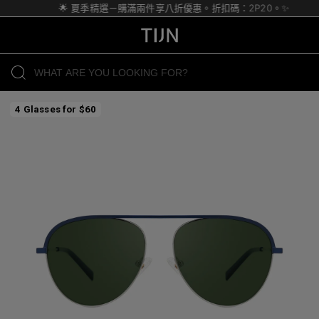
🌟 夏季精選－購滿兩件享八折優惠。折扣碼：2P20。✨
4 Glasses for $60