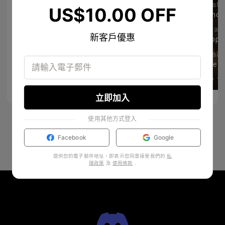
loveaction
koea88
US$10.00 OFF
so cute!
Grande 
topersonal #個人的な成功 #幸せな #feliz #yomismo #私自身
emschillinday
giovan
新客戶優惠
Happy tuesday! 🤍
42
1171
teatimeplans
annalis
So pretty naman!!! 🤍🤍🤍
更多
更多
3
24
立即加入
使用其他方式登入
Facebook
Google
提供您的電子郵件地址，即表示您同意接受我們的
私
隱政策
及
使用條款
.