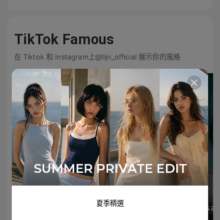
TikTok Famous
在 Tiktok 和 Instagram上@tijn_official 展示你的風格
夏季精選
everyrinidays
sal