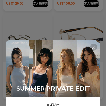
US$
120.00
US$
100.00
加入購物袋
加入購物袋
Olisa Air
Rin
微妙提升，更佳貼合 — 適合每種臉型的多功能性。
乾淨的線條，水晶飾釘，和一抹恬靜的宇宙光輝。
5
Colours available
4
Colours available
Premium Titanium
US$
120.00
US$
80.00
加入購物袋
加入購物袋
夏季精選