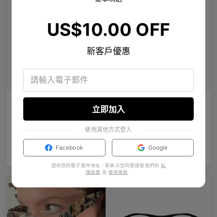
US$10.00 OFF
新客戶優惠
AL_02
Eryx
立即加入
一款簡潔的半框設計，融合了Y2K和動漫元素。
採用頂級鈦合金矩形框架，飾有白色鋯石，展現前衛設計和耀眼光芒。
5
Colours available
9
Colours available
使用其他方式登入
Facebook
Google
US$
100.00
US$
120.00
加入購物袋
加入購物袋
Premium Titanium
提供您的電子郵件地址，即表示您同意接受我們的
私
隱政策
及
使用條款
.