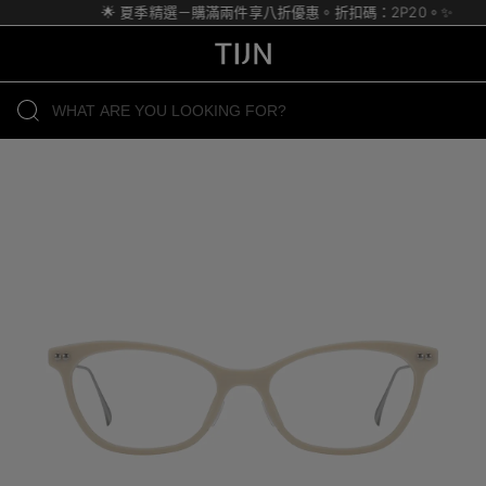
🌟 夏季精選－購滿兩件享八折優惠。折扣碼：2P20。✨