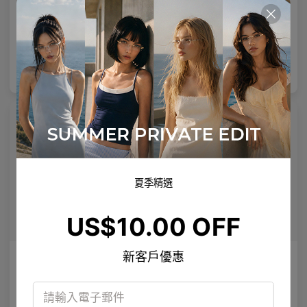
AETHER LINE / T02
Enid
採用優質工業級鈦製成的建築矩形結構。
定義眼神的大膽醋酸酯框架。
2
Colours available
5
Colours available
US$
140.00
US$
140.00
加入購物袋
加入購物袋
夏季精選
US$10.00 OFF
新客戶優惠
AL_01
Emblematic S 01
設計簡潔，配有量身定製的鏡腿細節，重新定義現代眼鏡製造工藝。
專業強化鏡片
4
Colours available
8
Colours available