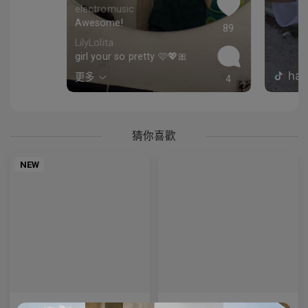
electromusic
Awesome!
89
LilyLolita
girl your so pretty 🩷💖🎀
hal
更多
4
猜你喜歡
NEW