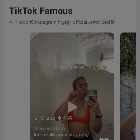
TikTok Famous
在 Tiktok 和 Instagram上@tijn_official 展示你的風格
Grace 🌲🌞🚐
SneakerArtistry
look really good on you! 😊