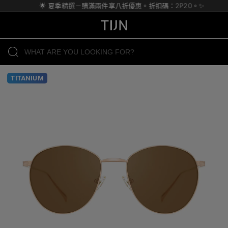
🌟 夏季精選－購滿兩件享八折優惠。折扣碼：2P20。✨
TITANIUM