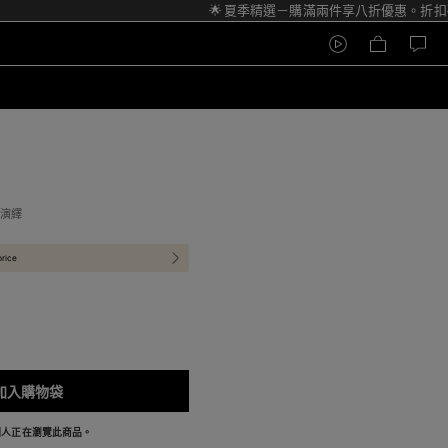
🌟 夏季精選－購滿兩件享八折優惠。折扣碼：
新演繹
price
加入購物袋
 個人正在瀏覽此商品。