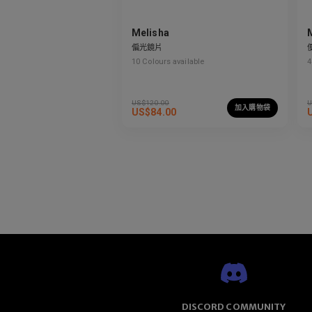
Melisha
偏光鏡片
10
Colours available
4
US$
120.00
U
加入購物袋
US$
84.00
DISCORD COMMUNITY