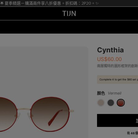
 夏季精選－購滿兩件享八折優惠。折扣碼：2P20。✨
Cynthia
US$
60.00
兩層獨特的圓形框架的創
Complete 4 to get the $60 set 
顏色
Vermeil
有 46