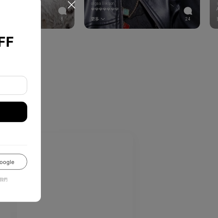
olgaallikson
you! 💜
🌹🌹🌹🌹🌹🌹🌹
8
更多
24
FF
oogle
我們