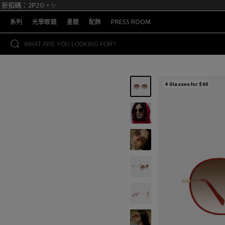
扣碼：2P20。✨

系列
光學眼鏡
墨鏡
配飾
PRESS ROOM
4 Glasses for $60