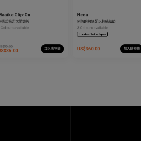
Maaike Clip-On
Neda
便攜式偏光太陽鏡片
俐落的線條配以拉絲細節
Colours available
3
Colours available
Hand-crafted in Japan
S$
50.00
US$
360.00
加入購物袋
加入購物袋
US$
35.00