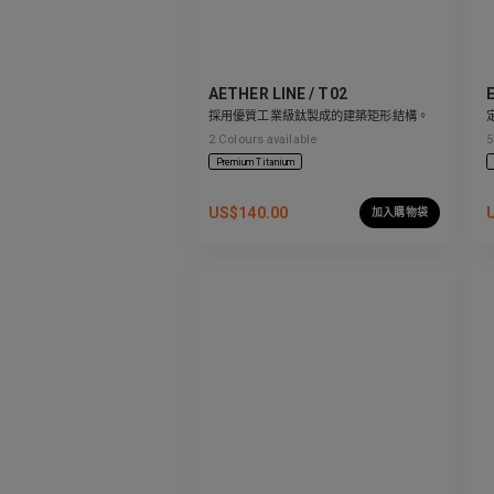
AETHER LINE / T02
採用優質工業級鈦製成的建築矩形結構。
2
Colours available
5
Premium Titanium
US$
140.00
加入購物袋