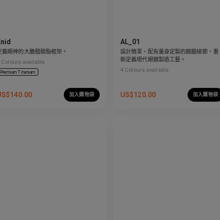
Enid
AL_01
定義眼神的大膽醋酸酯框架。
設計簡潔，配有量身定製的鏡腿細節，重
新定義現代眼鏡製造工藝。
Colours available
4
Colours available
Premium Titanium
US$
140.00
US$
120.00
加入購物袋
加入購物袋