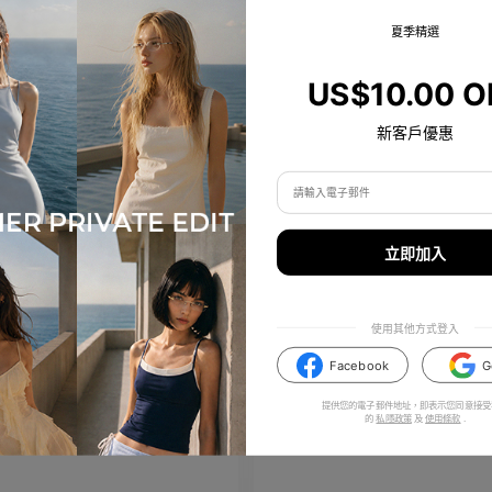
i can't manage it😂
mybenebone
Love This look on 
夏季精選
bookmarkedbysudharma
11
Wow!!!😍😍😍😍
2
更多
US$10.00 O
新客戶優惠
猜你喜歡
立即加入
使用其他方式登入
Facebook
G
提供您的電子郵件地址，即表示您同意接受
的
私隱政策
及
使用條款
.