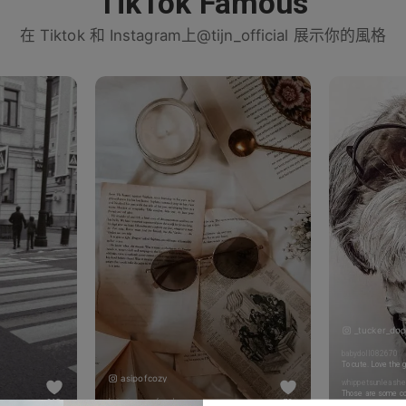
TikTok Famous
在 Tiktok 和 Instagram上@tijn_official 展示你的風格
_tucker_doo
babydoll082670
To cute. Love the 
asipofcozy
whippetsunleashe
Those are some co
livinginaseaofwords
865
73