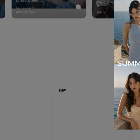
alessioiannoneph
mary_guzhvinskaya
😍
fabrizioreale72
📸🔝🥇👏🏻👏🏻🍾
1
更多
NEW