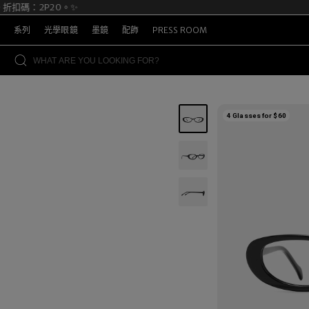
扣碼：2P20。✨

系列
光學眼鏡
墨鏡
配飾
PRESS ROOM
4 Glasses for $60