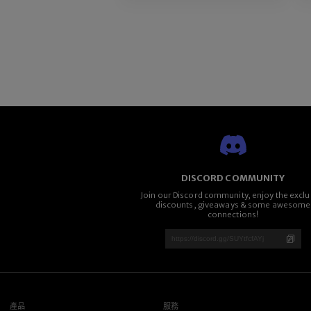
DISCORD COMMUNITY
Join our Discord community, enjoy the exclu
discounts, giveaways & some awesome
connections!
產品
服務