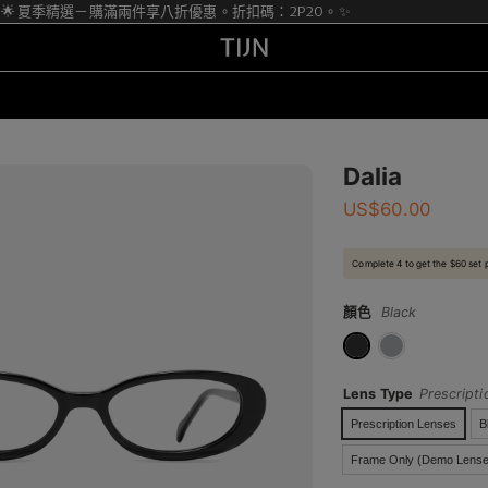
 夏季精選－購滿兩件享八折優惠。折扣碼：2P20。✨
Dalia
US$
60.00
Complete 4 to get the $60 set 
顏色
Black
Lens Type
Prescript
Prescription Lenses
B
Frame Only (Demo Lense