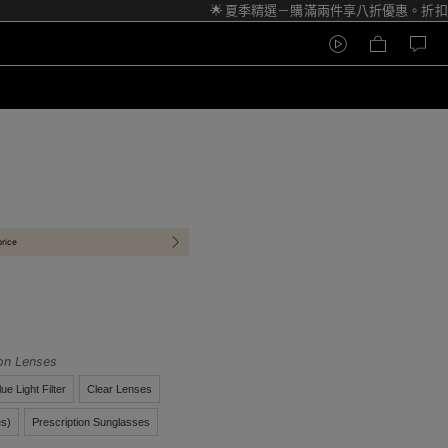
🌟 夏季精選－購滿兩件享八折優惠。折扣碼
price
ion Lenses
lue Light Filter
Clear Lenses
s)
Prescription Sunglasses