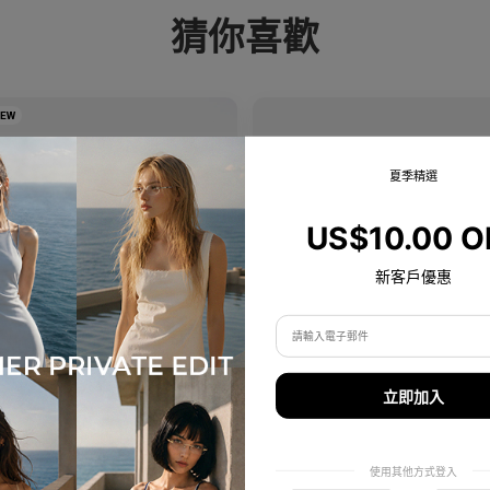
猜你喜歡
NEW
夏季精選
US$10.00 O
新客戶優惠
Emblematic A 02
Olisa Air
立即加入
專業強化鏡片
微妙提升，更佳貼合 — 適合每種臉型的
功能性。
Colours available
5
Colours available
Premium Titanium
使用其他方式登入