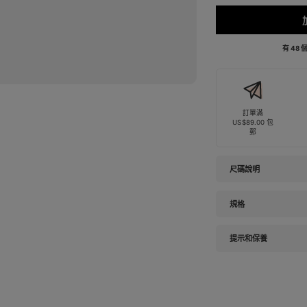
有 48
訂單滿
US$89.00 包
郵
尺碼說明
規格
提示和保養