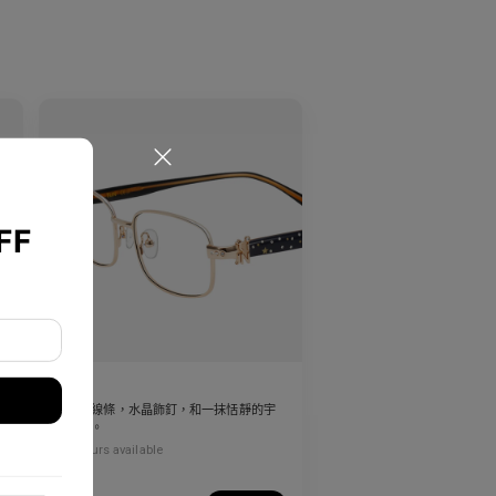
FF
Rin
多
乾淨的線條，水晶飾釘，和一抹恬靜的宇
宙光輝。
4
Colours available