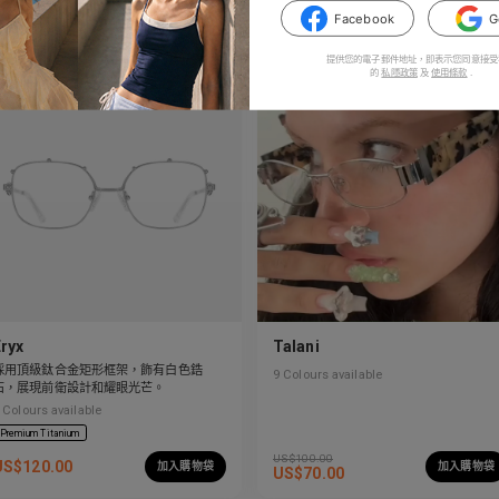
US$
100.00
US$
120.00
加入購物袋
加入購物袋
Facebook
G
提供您的電子郵件地址，即表示您同意接受
的
私隱政策
及
使用條款
.
Eryx
Talani
採用頂級鈦合金矩形框架，飾有白色鋯
9
Colours available
石，展現前衛設計和耀眼光芒。
Colours available
Premium Titanium
US$
100.00
US$
120.00
加入購物袋
加入購物袋
US$
70.00