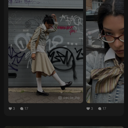
cecile_ihp
👓 Frame Only - includes demo lenses
3
17
3
17